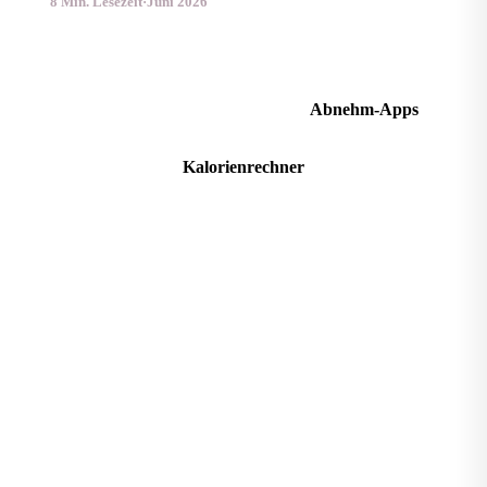
8 Min. Lesezeit
·
Juni 2026
Stoffwechsel ankurbeln
Abnehm-Apps
Kalorienrechner
Apps & Tests
diaet-