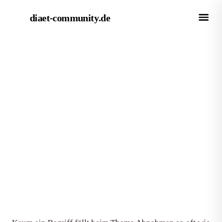
diaet-community
.de
← Magazin
RATGEBER
Stoffwechsel anregen:
Lebensmittel, Bewegung und
was wirklich zählt
Von Redaktion diaet-community.de
·
Aktualisiert 15. Juni 2026
·
7 Min. Lesezeit