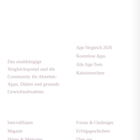
Apps & Tests
diaet-
community.de
App-Vergleich 2026
Kostenlose Apps
Das unabhängige
Alle App-Tests
Vergleichsportal und die
Kalorienrechner
Community für Abnehm-
Apps, Diäten und gesunde
Gewichtsabnahme.
Ratgeber
Community
Intervallfasten
Forum & Challenges
Magazin
Erfolgsgeschichten
Diäten & Methoden
Über uns