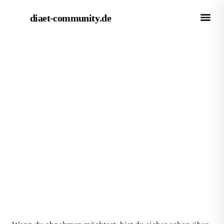
diaet-community
.de
← Magazin
METHODE
Du möchtest abnehmen? So
setzt du Abnehmshakes sinnvoll
ein und erreichst dein Ziel
Von Redaktion diaet-community.de
·
Aktualisiert 15. Juni 2026
·
7 Min. Lesezeit