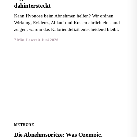
dahintersteckt
Kann Hypnose beim Abnehmen helfen? Wir ordnen
Wirkung, Evidenz, Ablauf und Kosten ehrlich ein - und
zeigen, warum das Kaloriendefizit entscheidend bleibt.
7 Min. Lesezeit
·
Juni 2026
Die Abnehmspritze: Was Ozempic, Wegovy und
Mounjaro wirklich können
METHODE
Die Abnehmspritze: Was Ozempic,