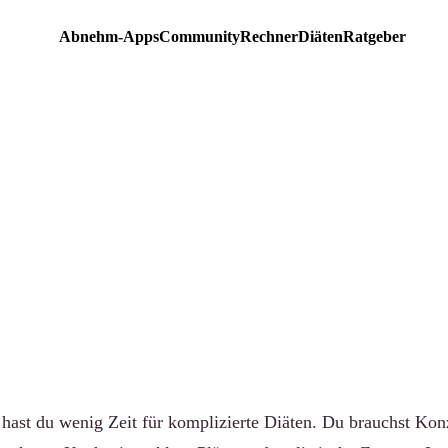
Abnehm-Apps
Community
Rechner
Diäten
Ratgeber
EMPFEHLUNG
ten Diätpläne für berufstät
 2026
-community.de
·
Aktualisiert 15. Juni 2026
·
7 Min. Lesezeit
 hast du wenig Zeit für komplizierte Diäten. Du brauchst Konz