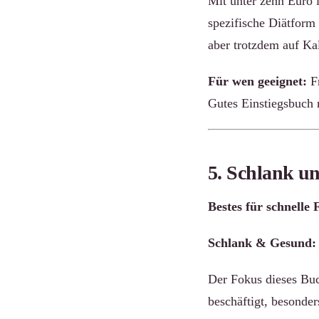
Mit unter zehn Euro i
spezifische Diätform 
aber trotzdem auf Ka
Für wen geeignet:
Fr
Gutes Einstiegsbuch 
5. Schlank un
Bestes für schnelle 
Schlank & Gesund: 
Der Fokus dieses Buch
beschäftigt, besonde