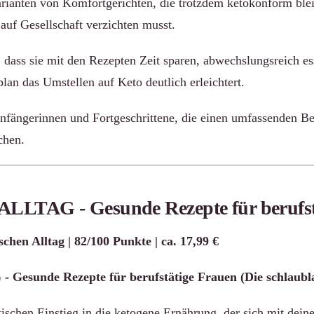
arianten von Komfortgerichten, die trotzdem ketokonform ble
uf Gesellschaft verzichten musst.
, dass sie mit den Rezepten Zeit sparen, abwechslungsreich e
lan das Umstellen auf Keto deutlich erleichtert.
fängerinnen und Fortgeschrittene, die einen umfassenden Beg
chen.
LLTAG - Gesunde Rezepte für berufst
schen Alltag | 82/100 Punkte | ca. 17,99 €
esunde Rezepte für berufstätige Frauen (Die schlaubla
ischen Einstieg in die ketogene Ernährung, der sich mit dein