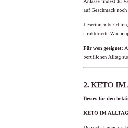
Anlässe findest du V
auf Geschmack noch a
Leserinnen berichten
strukturierte Wochenp
Für wen geeignet:
An
beruflichen Alltag su
2. KETO IM A
Bestes für den hekti
KETO IM ALLTAG - G
Du suchst einen prakt