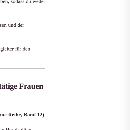
iben, sodass du weder
ssen und der
leiter für den
ätige Frauen
ue Reihe, Band 12)
em Berufsalltag