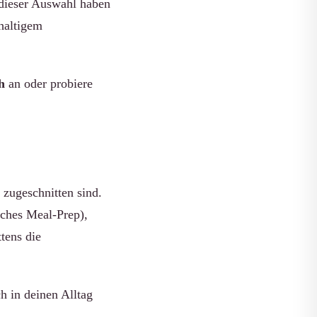
n dieser Auswahl haben
hhaltigem
h
an oder probiere
 zugeschnitten sind.
aches Meal-Prep),
tens die
ch in deinen Alltag