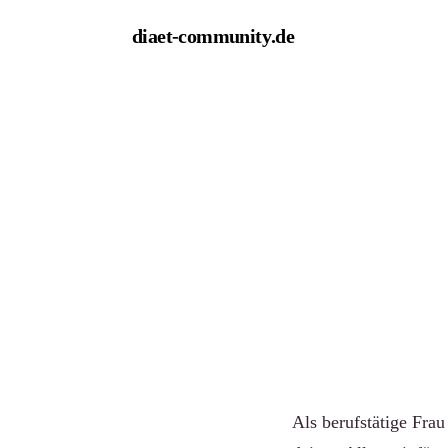
diaet-community
.de
← Empfehlungen
Die bes
Frauen
Von Redaktion diaet
Als berufstätige Frau