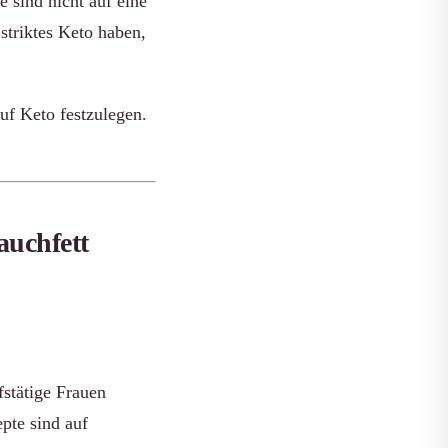
 sind nicht auf eine
 striktes Keto haben,
auf Keto festzulegen.
auchfett
fstätige Frauen
pte sind auf