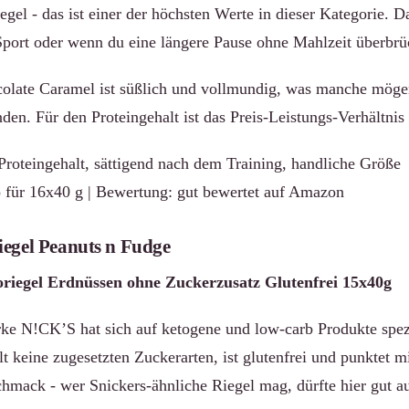
egel - das ist einer der höchsten Werte in dieser Kategorie. D
port oder wenn du eine längere Pause ohne Mahlzeit überbrü
late Caramel ist süßlich und vollmundig, was manche mögen
nden. Für den Proteingehalt ist das Preis-Leistungs-Verhältni
Proteingehalt, sättigend nach dem Training, handliche Größe
 für 16x40 g | Bewertung: gut bewertet auf Amazon
iegel Peanuts n Fudge
iegel Erdnüssen ohne Zuckerzusatz Glutenfrei 15x40g
e N!CK’S hat sich auf ketogene und low-carb Produkte spezi
t keine zugesetzten Zuckerarten, ist glutenfrei und punktet m
hmack - wer Snickers-ähnliche Riegel mag, dürfte hier gut a