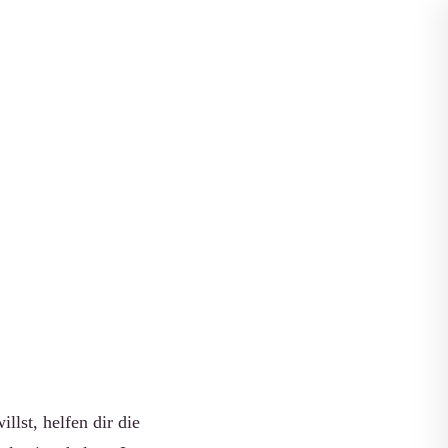
Apps vergleichen
ch
lst, helfen dir die