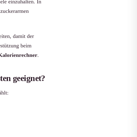
le einzuhalten. In
u zuckerarmen
iten, damit der
rstützung beim
Kalorienrechner
.
en geeignet?
hlt: