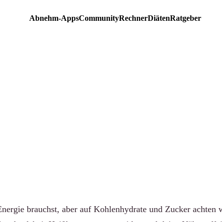
Abnehm-Apps
Community
Rechner
Diäten
Ratgeber
EMPFEHLUNG
ten Low-Carb-Snacks für
gs: 7 Produkte im Verglei
-community.de
·
Aktualisiert 15. Juni 2026
·
7 Min. Lesezeit
ergie brauchst, aber auf Kohlenhydrate und Zucker achten wil