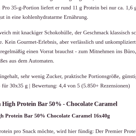
. Pro 35-g-Portion liefert er rund 11 g Protein bei nur ca. 1,
 gut in eine kohlenhydratarme Ernährung.
eich mit knackiger Schokohülle, der Geschmack klassisch s
e. Kein Gourmet-Erlebnis, aber verlässlich und unkomplizier
u regelmäßig einen Vorrat brauchst - zum Mitnehmen ins Büro
Süßes aus dem Automaten.
ingehalt, sehr wenig Zucker, praktische Portionsgröße, günst
 für 30x35 g | Bewertung: 4,4 von 5 (5.850+ Rezensionen)
in High Protein Bar 50% - Chocolate Caramel
gh Protein Bar 50% Chocolate Caramel 16x40g
otein pro Snack möchte, wird hier fündig: Der Premier Protei