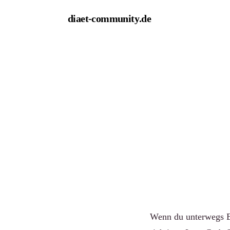
diaet-community
.de
← Empfehlungen
Die bes
unterwe
Von Redaktion diaet
Wenn du unterwegs En