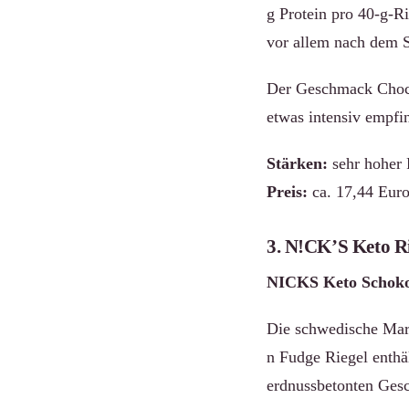
g Protein pro 40-g-Ri
vor allem nach dem S
Der Geschmack Choco
etwas intensiv empfi
Stärken:
sehr hoher 
Preis:
ca. 17,44 Euro
3. N!CK’S Keto R
NICKS Keto Schokor
Die schwedische Mark
n Fudge Riegel enthäl
erdnussbetonten Gesc