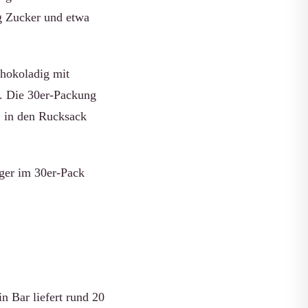
6 g Zucker und etwa
chokoladig mit
t. Die 30er-Packung
, in den Rucksack
iger im 30er-Pack
n Bar liefert rund 20