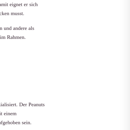
amit eignet er sich
cken musst.
 und andere als
s im Rahmen.
alisiert. Der Peanuts
it einem
ufgehoben sein.