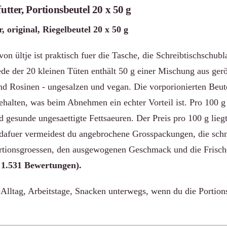
futter, Portionsbeutel 20 x 50 g
r, original, Riegelbeutel 20 x 50 g
von ültje ist praktisch fuer die Tasche, die Schreibtischschubl
ede der 20 kleinen Tüten enthält 50 g einer Mischung aus ger
 Rosinen - ungesalzen und vegan. Die vorporionierten Beutel
halten, was beim Abnehmen ein echter Vorteil ist. Pro 100 g 
 gesunde ungesaettigte Fettsaeuren. Der Preis pro 100 g liegt
afuer vermeidest du angebrochene Grosspackungen, die schn
ortionsgroessen, den ausgewogenen Geschmack und die Frisc
 1.531 Bewertungen).
Alltag, Arbeitstage, Snacken unterwegs, wenn du die Portions