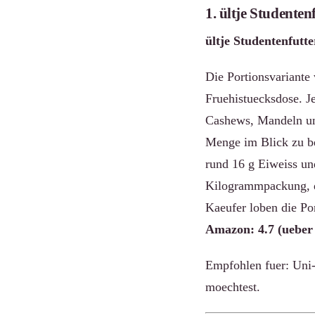
1. ültje Studenten
ültje Studentenfutte
Die Portionsvariante 
Fruehistuecksdose. J
Cashews, Mandeln und
Menge im Blick zu be
rund 16 g Eiweiss und
Kilogrammpackung, d
Kaeufer loben die P
Amazon: 4.7 (ueber
Empfohlen fuer: Uni-
moechtest.