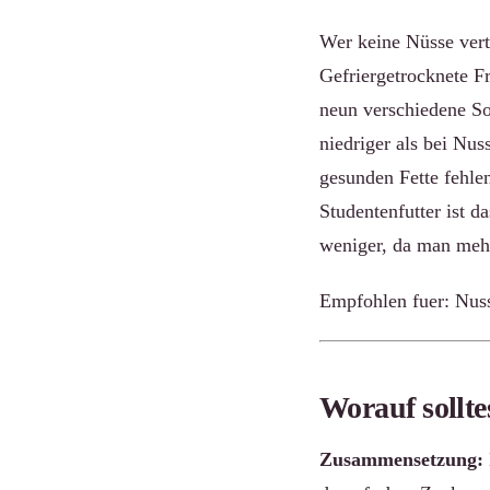
Wer keine Nüsse vertr
Gefriergetrocknete F
neun verschiedene Sor
niedriger als bei Nus
gesunden Fette fehle
Studentenfutter ist d
weniger, da man mehr
Empfohlen fuer: Nuss-
Worauf sollt
Zusammensetzung: