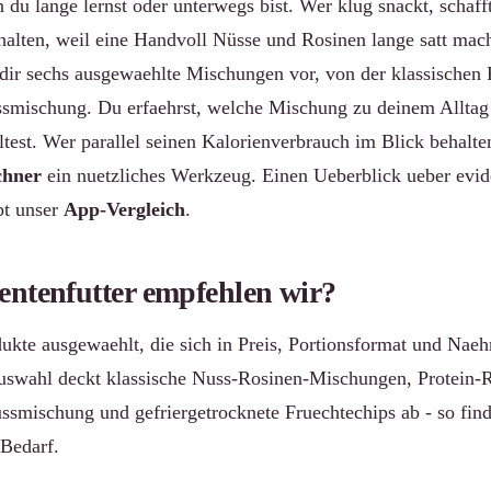
 du lange lernst oder unterwegs bist. Wer klug snackt, schafft 
uhalten, weil eine Handvoll Nüsse und Rosinen lange satt mac
r dir sechs ausgewaehlte Mischungen vor, von der klassischen
smischung. Du erfaehrst, welche Mischung zu deinem Alltag
test. Wer parallel seinen Kalorienverbrauch im Blick behalten 
chner
ein nuetzliches Werkzeug. Einen Ueberblick ueber evid
bt unser
App-Vergleich
.
entenfutter empfehlen wir?
kte ausgewaehlt, die sich in Preis, Portionsformat und Naehr
uswahl deckt klassische Nuss-Rosinen-Mischungen, Protein-R
smischung und gefriergetrocknete Fruechtechips ab - so find
 Bedarf.