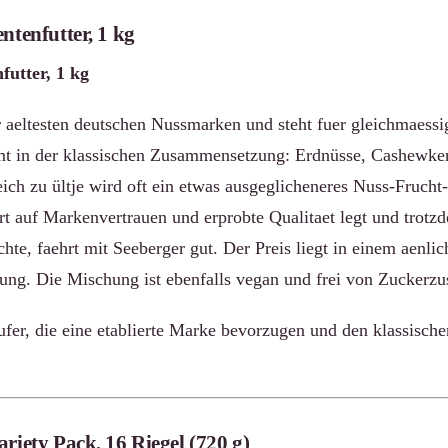
ntenfutter, 1 kg
futter, 1 kg
r aeltesten deutschen Nussmarken und steht fuer gleichmaessi
mt in der klassischen Zusammensetzung: Erdnüsse, Cashewke
ich zu ültje wird oft ein etwas ausgeglicheneres Nuss-Frucht-
t auf Markenvertrauen und erprobte Qualitaet legt und trotzd
te, faehrt mit Seeberger gut. Der Preis liegt in einem aenli
ng. Die Mischung ist ebenfalls vegan und frei von Zuckerzu
fer, die eine etablierte Marke bevorzugen und den klassische
riety Pack, 16 Riegel (720 g)