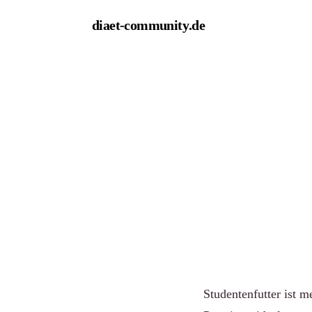
diaet-community
.de
← Empfehlungen
Die bes
im Verg
Von Redaktion diaet
Studentenfutter ist m