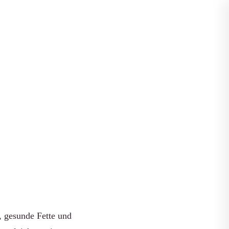
Apps vergleichen
hungen
e, gesunde Fette und