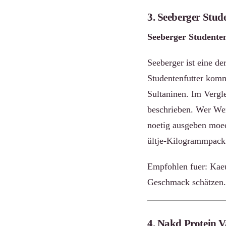
3. Seeberger Stude
Seeberger Studenten
Seeberger ist eine de
Studentenfutter kom
Sultaninen. Im Vergle
beschrieben. Wer Wer
noetig ausgeben moech
ültje-Kilogrammpacku
Empfohlen fuer: Kaeu
Geschmack schätzen.
4. Nakd Protein Va