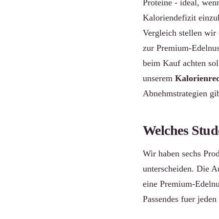
Proteine - ideal, wenn
Kaloriendefizit einz
Vergleich stellen wi
zur Premium-Edelnus
beim Kauf achten soll
unserem
Kalorienre
Abnehmstrategien gi
Welches Stud
Wir haben sechs Produ
unterscheiden. Die A
eine Premium-Edelnus
Passendes fuer jeden