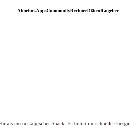
Abnehm-Apps
Community
Rechner
Diäten
Ratgeber
EMPFEHLUNG
ten Studentenfutter-Misc
leich 2026
-community.de
·
Aktualisiert 15. Juni 2026
·
7 Min. Lesezeit
ehr als ein nostalgischer Snack: Es liefert dir schnelle Energi