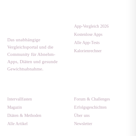
Apps & Tests
diaet-
community.de
App-Vergleich 2026
Kostenlose Apps
Das unabhängige
Alle App-Tests
Vergleichsportal und die
Kalorienrechner
Community für Abnehm-
Apps, Diäten und gesunde
Gewichtsabnahme.
Ratgeber
Community
Intervallfasten
Forum & Challenges
Magazin
Erfolgsgeschichten
Diäten & Methoden
Über uns
Alle Artikel
Newsletter