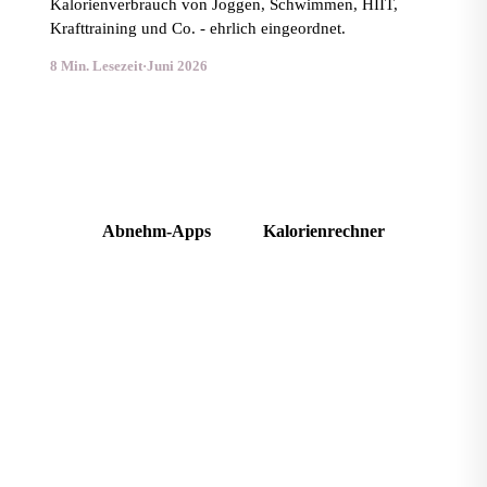
Kalorienverbrauch von Joggen, Schwimmen, HIIT,
Krafttraining und Co. - ehrlich eingeordnet.
8 Min. Lesezeit
·
Juni 2026
Abnehmen ohne Sport: geht das?
Abnehm-Apps
Kalorienrechner