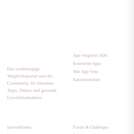
Apps & Tests
diaet-
community.de
App-Vergleich 2026
Kostenlose Apps
Das unabhängige
Alle App-Tests
Vergleichsportal und die
Kalorienrechner
Community für Abnehm-
Apps, Diäten und gesunde
Gewichtsabnahme.
Ratgeber
Community
Intervallfasten
Forum & Challenges