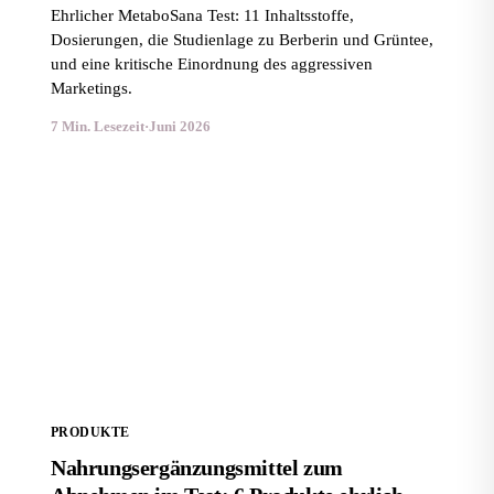
Ehrlicher MetaboSana Test: 11 Inhaltsstoffe,
Dosierungen, die Studienlage zu Berberin und Grüntee,
und eine kritische Einordnung des aggressiven
Marketings.
7 Min. Lesezeit
·
Juni 2026
Nahrungsergänzungsmittel zum Abnehmen im Test: 6
Produkte ehrlich verglichen
PRODUKTE
Nahrungsergänzungsmittel zum