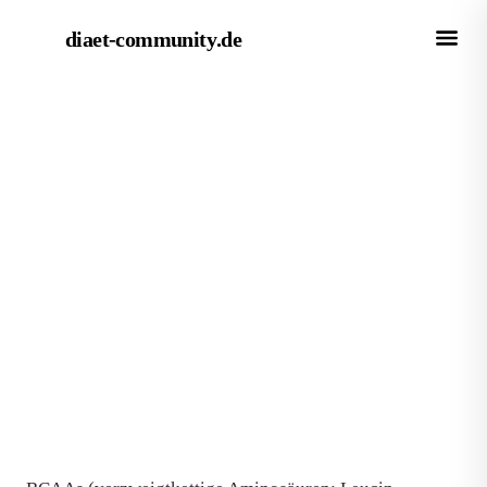
diaet-community
.de
← Empfehlungen
EMPFEHLUNG
Die besten BCAA-Supplements
für Sportler 2025: Vergleich &
Kaufratgeber
Von Redaktion diaet-community.de
·
Aktualisiert 15. Juni 2026
·
7 Min. Lesezeit