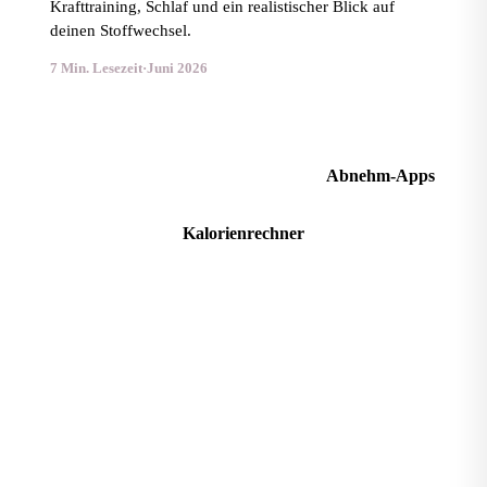
Krafttraining, Schlaf und ein realistischer Blick auf
deinen Stoffwechsel.
7 Min. Lesezeit
·
Juni 2026
Mehr Ratgeber im Magazin
Abnehm-Apps
Kalorienrechner