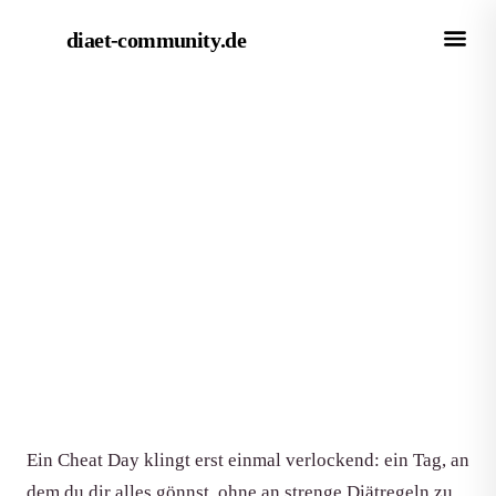
diaet-community
.de
← Magazin
RATGEBER
Cheat Days beim Abnehmen:
Hilfreich oder Bremse?
Von Redaktion diaet-community.de
·
Aktualisiert 15. Juni 2026
·
7 Min. Lesezeit
Ein Cheat Day klingt erst einmal verlockend: ein Tag, an
dem du dir alles gönnst, ohne an strenge Diätregeln zu