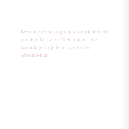
darfst du essen, um
abzunehmen?
Berechne deinen täglichen Kalorienbedarf
und dein Defizit in 30 Sekunden - die
Grundlage für jeden erfolgreichen
Abnehm-Plan.
Jetzt Bedarf berechnen
Alter
Gewicht (kg)