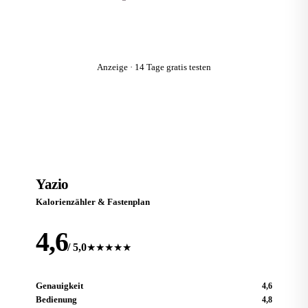
Zum Anbieter
Anzeige · 14 Tage gratis testen
Platz 2
Y
Yazio
Kalorienzähler & Fastenplan
4,6
/ 5,0
★★★★★
Genauigkeit
4,6
Bedienung
4,8