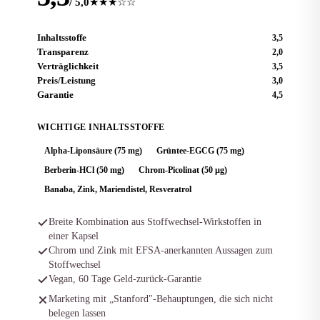
/ 5,0
★★★☆☆
Inhaltsstoffe
3,5
Transparenz
2,0
Verträglichkeit
3,5
Preis/Leistung
3,0
Garantie
4,5
WICHTIGE INHALTSSTOFFE
Alpha-Liponsäure (75 mg)
Grüntee-EGCG (75 mg)
Berberin-HCl (50 mg)
Chrom-Picolinat (50 µg)
Banaba, Zink, Mariendistel, Resveratrol
Breite Kombination aus Stoffwechsel-Wirkstoffen in
einer Kapsel
Chrom und Zink mit EFSA-anerkannten Aussagen zum
Stoffwechsel
Vegan, 60 Tage Geld-zurück-Garantie
Marketing mit „Stanford"-Behauptungen, die sich nicht
belegen lassen