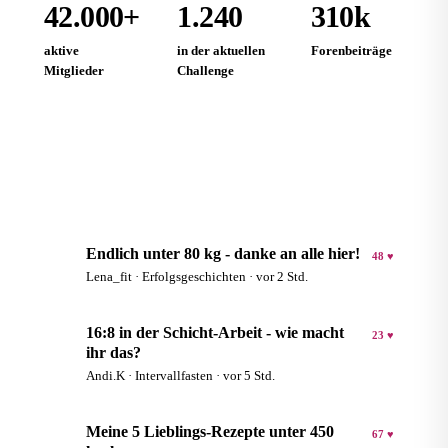
42.000+
1.240
310k
aktive
in der aktuellen
Forenbeiträge
Mitglieder
Challenge
Community entdecken
Endlich unter 80 kg - danke an alle hier!
48 ♥
L
Lena_fit · Erfolgsgeschichten · vor 2 Std.
16:8 in der Schicht-Arbeit - wie macht
23 ♥
A
ihr das?
Andi.K · Intervallfasten · vor 5 Std.
Meine 5 Lieblings-Rezepte unter 450
67 ♥
S