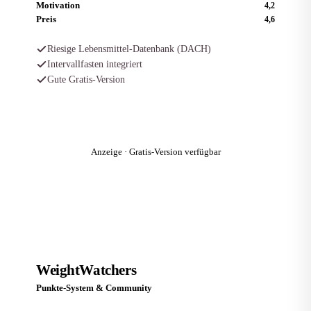
Motivation
4,2
Preis
4,6
Riesige Lebensmittel-Datenbank (DACH)
Intervallfasten integriert
Gute Gratis-Version
Zum Anbieter
Anzeige · Gratis-Version verfügbar
Platz 3
W
WeightWatchers
Punkte-System & Community