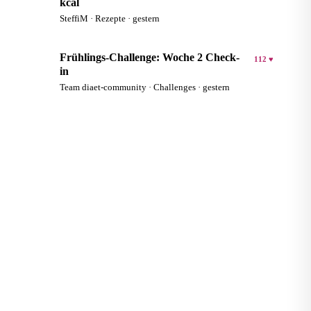
kcal
SteffiM · Rezepte · gestern
Frühlings-Challenge: Woche 2 Check-
112 ♥
D
in
Team diaet-community · Challenges · gestern
KOSTENLOSER RECHNER
Wie viele Kalorien