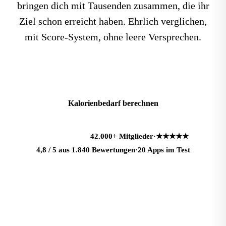
bringen dich mit Tausenden zusammen, die ihr
Ziel schon erreicht haben. Ehrlich verglichen,
mit Score-System, ohne leere Versprechen.
Beste Apps 2026 ansehen
Kalorienbedarf berechnen
42.000+
Mitglieder
·
★★★★★
L
M
S
A
+
4,8 / 5 aus 1.840 Bewertungen
·
20 Apps im Test
Dein Fortschritt
−6,4 kg