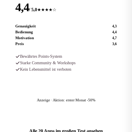
4,4
/ 5,0
★★★★☆
Genauigkeit
4,3
Bedienung
4,4
Motivation
4,7
Preis
3,6
Bewährtes Points-System
Starke Community & Workshops
Kein Lebensmittel ist verboten
Zum Anbieter
Anzeige · Aktion: erster Monat -50%
Alle 20 Apps im großen Test ansehen