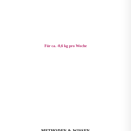
Größe (cm)
Ziel (kg)
1.760 kcal / Tag
Für ca. -0,6 kg pro Woche
METHODEN & WISSEN