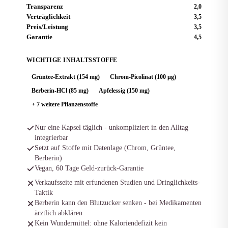
Transparenz
2,0
Verträglichkeit
3,5
Preis/Leistung
3,5
Garantie
4,5
WICHTIGE INHALTSSTOFFE
Grüntee-Extrakt (154 mg)
Chrom-Picolinat (100 µg)
Berberin-HCl (85 mg)
Apfelessig (150 mg)
+ 7 weitere Pflanzenstoffe
Nur eine Kapsel täglich - unkompliziert in den Alltag
integrierbar
Setzt auf Stoffe mit Datenlage (Chrom, Grüntee,
Berberin)
Vegan, 60 Tage Geld-zurück-Garantie
Verkaufsseite mit erfundenen Studien und Dringlichkeits-
Taktik
Berberin kann den Blutzucker senken - bei Medikamenten
ärztlich abklären
Kein Wundermittel: ohne Kaloriendefizit kein