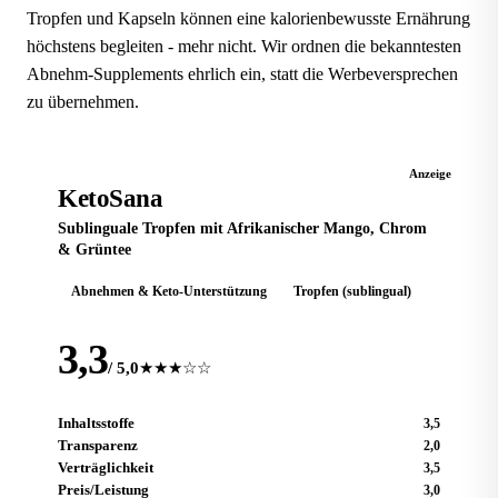
Tropfen und Kapseln können eine kalorienbewusste Ernährung
höchstens begleiten - mehr nicht. Wir ordnen die bekanntesten
Abnehm-Supplements ehrlich ein, statt die Werbeversprechen
zu übernehmen.
KETO-TROPFEN
Anzeige
KetoSana
Sublinguale Tropfen mit Afrikanischer Mango, Chrom
& Grüntee
Abnehmen & Keto-Unterstützung
Tropfen (sublingual)
3,3
/ 5,0
★★★☆☆
Inhaltsstoffe
3,5
Transparenz
2,0
Verträglichkeit
3,5
Preis/Leistung
3,0