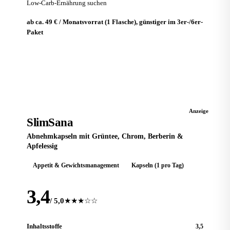
Low-Carb-Ernährung suchen
ab ca. 49 € / Monatsvorrat (1 Flasche), günstiger im 3er-/6er-
Paket
Zum Anbieter
ABNEHMKAPSEL
Anzeige
SlimSana
Abnehmkapseln mit Grüntee, Chrom, Berberin &
Apfelessig
Appetit & Gewichtsmanagement
Kapseln (1 pro Tag)
3,4
/ 5,0
★★★☆☆
Inhaltsstoffe
3,5