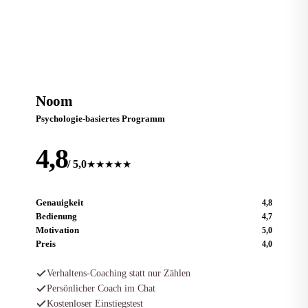
Testsieger
N
Noom
Psychologie-basiertes Programm
4,8
/ 5,0
★★★★★
Genauigkeit
4,8
Bedienung
4,7
Motivation
5,0
Preis
4,0
Verhaltens-Coaching statt nur Zählen
Persönlicher Coach im Chat
Kostenloser Einstiegstest