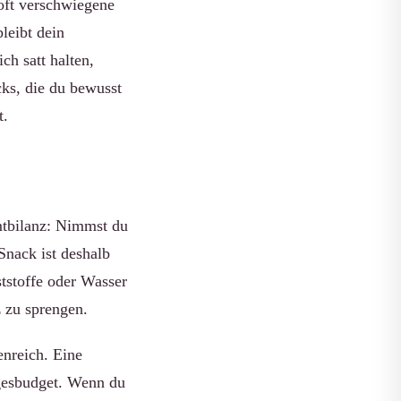
oft verschwiegene
bleibt dein
ch satt halten,
ks, die du bewusst
t.
mtbilanz: Nimmst du
Snack ist deshalb
ststoffe oder Wasser
 zu sprengen.
enreich. Eine
agesbudget. Wenn du