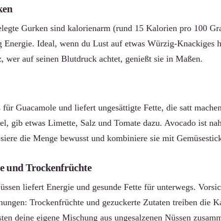
ken
legte Gurken sind kalorienarm (rund 15 Kalorien pro 100 Gr
Energie. Ideal, wenn du Lust auf etwas Würzig-Knackiges ha
lz, wer auf seinen Blutdruck achtet, genießt sie in Maßen.
 für Guacamole und liefert ungesättigte Fette, die satt mache
l, gib etwas Limette, Salz und Tomate dazu. Avocado ist nah
dosiere die Menge bewusst und kombiniere sie mit Gemüsesticks
se und Trockenfrüchte
ssen liefert Energie und gesunde Fette für unterwegs. Vorsich
hungen: Trockenfrüchte und gezuckerte Zutaten treiben die Ka
esten deine eigene Mischung aus ungesalzenen Nüssen zusamm