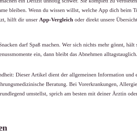
achen ein Defizit unnötig schwer. Sie komplett zu verbieten i
ahme bleiben. Wenn du wissen willst, welche App dich beim 
zt, hilft dir unser
App-Vergleich
oder direkt unsere Übersich
Snacken darf Spaß machen. Wer sich nichts mehr gönnt, hält s
enussmomente ein, dann bleibt das Abnehmen alltagstauglich
heit: Dieser Artikel dient der allgemeinen Information und e
nährungsmedizinische Beratung. Bei Vorerkrankungen, Allergi
rundlegend umstellst, sprich am besten mit deiner Ärztin ode
en