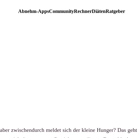
Abnehm-Apps
Community
Rechner
Diäten
Ratgeber
EBER
 Snacks für die Diät: 10 I
hlechtes Gewissen
-community.de
·
Aktualisiert 15. Juni 2026
·
7 Min. Lesezeit
aber zwischendurch meldet sich der kleine Hunger? Das geht 