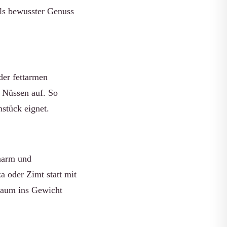
als bewusster Genuss
oder fettarmen
r Nüssen auf. So
hstück eignet.
enarm und
ka oder Zimt statt mit
 kaum ins Gewicht