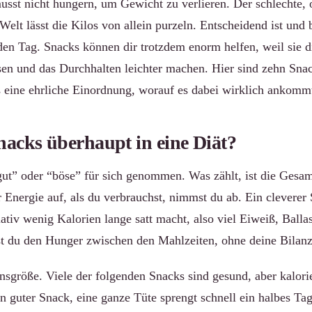
usst nicht hungern, um Gewicht zu verlieren. Der schlechte, 
Welt lässt die Kilos von allein purzeln. Entscheidend ist und 
den Tag. Snacks können dir trotzdem enorm helfen, weil sie di
n und das Durchhalten leichter machen. Hier sind zehn Snac
s eine ehrliche Einordnung, worauf es dabei wirklich ankomm
nacks überhaupt in eine Diät?
“gut” oder “böse” für sich genommen. Was zählt, ist die Gesa
Energie auf, als du verbrauchst, nimmst du ab. Ein cleverer 
elativ wenig Kalorien lange satt macht, also viel Eiweiß, Balla
kst du den Hunger zwischen den Mahlzeiten, ohne deine Bilanz
onsgröße. Viele der folgenden Snacks sind gesund, aber kalori
in guter Snack, eine ganze Tüte sprengt schnell ein halbes T