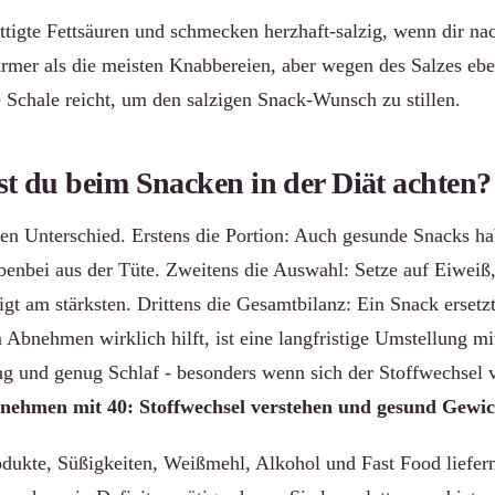
ättigte Fettsäuren und schmecken herzhaft-salzig, wenn dir 
närmer als die meisten Knabbereien, aber wegen des Salzes eb
e Schale reicht, um den salzigen Snack-Wunsch zu stillen.
st du beim Snacken in der Diät achten?
n Unterschied. Erstens die Portion: Auch gesunde Snacks hab
benbei aus der Tüte. Zweitens die Auswahl: Setze auf Eiweiß,
tigt am stärksten. Drittens die Gesamtbilanz: Ein Snack erset
Abnehmen wirklich hilft, ist eine langfristige Umstellung mi
 und genug Schlaf - besonders wenn sich der Stoffwechsel ve
nehmen mit 40: Stoffwechsel verstehen und gesund Gewich
odukte, Süßigkeiten, Weißmehl, Alkohol und Fast Food liefern