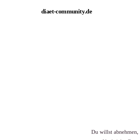
diaet-community
.de
← Magazin
RATG
Gesunde
ohne sc
Von Redaktion diaet
Du willst abnehmen, 