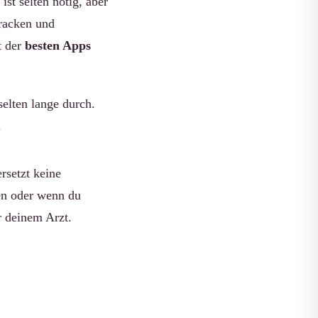
st selten nötig, aber
Tracken und
t der
besten Apps
elten lange durch.
.
rsetzt keine
en oder wenn du
r deinem Arzt.