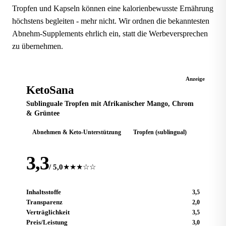
Tropfen und Kapseln können eine kalorienbewusste Ernährung
höchstens begleiten - mehr nicht. Wir ordnen die bekanntesten
Abnehm-Supplements ehrlich ein, statt die Werbeversprechen
zu übernehmen.
KETO-TROPFEN
Anzeige
KetoSana
Sublinguale Tropfen mit Afrikanischer Mango, Chrom
& Grüntee
Abnehmen & Keto-Unterstützung
Tropfen (sublingual)
3,3
/ 5,0
★★★☆☆
Inhaltsstoffe
3,5
Transparenz
2,0
Verträglichkeit
3,5
Preis/Leistung
3,0