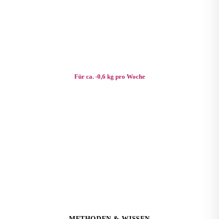
Größe (cm)
Ziel (kg)
1.760 kcal / Tag
Für ca. -0,6 kg pro Woche
METHODEN & WISSEN