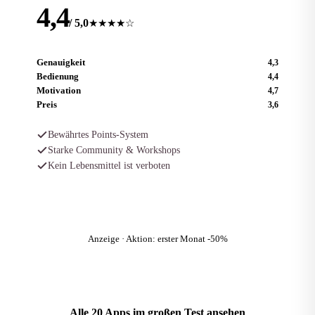
4,4
/ 5,0
★★★★☆
Genauigkeit
4,3
Bedienung
4,4
Motivation
4,7
Preis
3,6
Bewährtes Points-System
Starke Community & Workshops
Kein Lebensmittel ist verboten
Zum Anbieter
Anzeige · Aktion: erster Monat -50%
Alle 20 Apps im großen Test ansehen