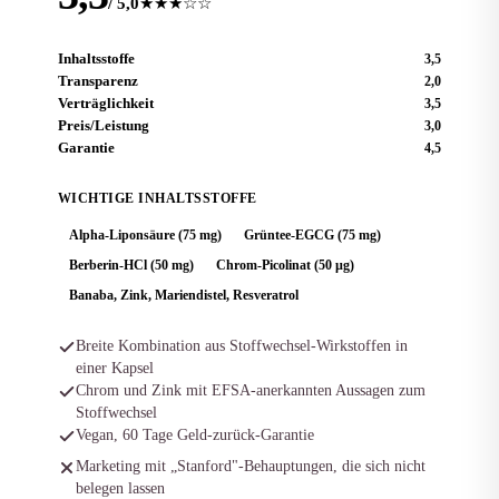
/ 5,0
★★★☆☆
Inhaltsstoffe
3,5
Transparenz
2,0
Verträglichkeit
3,5
Preis/Leistung
3,0
Garantie
4,5
WICHTIGE INHALTSSTOFFE
Alpha-Liponsäure (75 mg)
Grüntee-EGCG (75 mg)
Berberin-HCl (50 mg)
Chrom-Picolinat (50 µg)
Banaba, Zink, Mariendistel, Resveratrol
Breite Kombination aus Stoffwechsel-Wirkstoffen in
einer Kapsel
Chrom und Zink mit EFSA-anerkannten Aussagen zum
Stoffwechsel
Vegan, 60 Tage Geld-zurück-Garantie
Marketing mit „Stanford"-Behauptungen, die sich nicht
belegen lassen