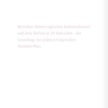
darfst du essen, um
abzunehmen?
Berechne deinen täglichen Kalorienbedarf
und dein Defizit in 30 Sekunden - die
Grundlage für jeden erfolgreichen
Abnehm-Plan.
Jetzt Bedarf berechnen
Alter
Gewicht (kg)