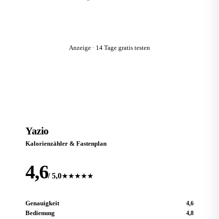
Zum Anbieter
Anzeige · 14 Tage gratis testen
Platz 2
Y
Yazio
Kalorienzähler & Fastenplan
4,6
/ 5,0
★★★★★
Genauigkeit
4,6
Bedienung
4,8