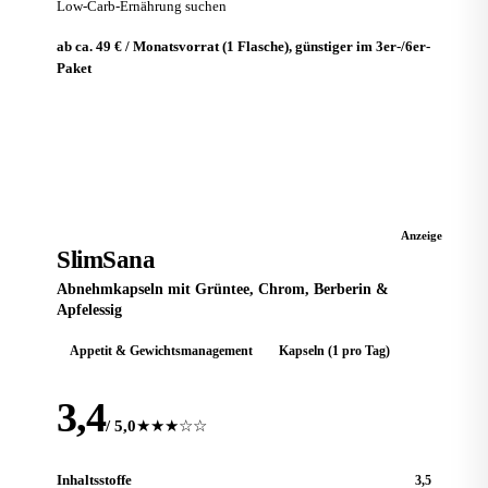
Low-Carb-Ernährung suchen
ab ca. 49 € / Monatsvorrat (1 Flasche), günstiger im 3er-/6er-
Paket
Zum Anbieter
ABNEHMKAPSEL
Anzeige
SlimSana
Abnehmkapseln mit Grüntee, Chrom, Berberin &
Apfelessig
Appetit & Gewichtsmanagement
Kapseln (1 pro Tag)
3,4
/ 5,0
★★★☆☆
Inhaltsstoffe
3,5