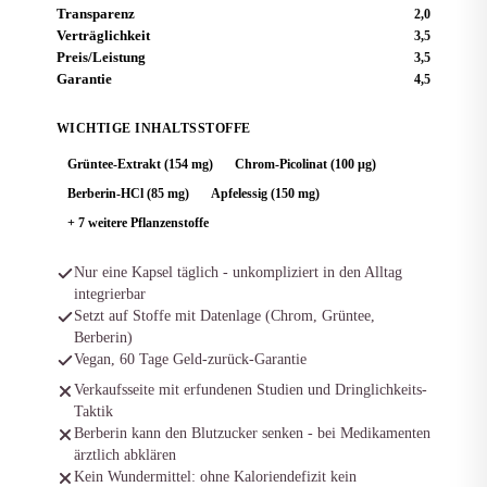
Transparenz
2,0
Verträglichkeit
3,5
Preis/Leistung
3,5
Garantie
4,5
WICHTIGE INHALTSSTOFFE
Grüntee-Extrakt (154 mg)
Chrom-Picolinat (100 µg)
Berberin-HCl (85 mg)
Apfelessig (150 mg)
+ 7 weitere Pflanzenstoffe
Nur eine Kapsel täglich - unkompliziert in den Alltag
integrierbar
Setzt auf Stoffe mit Datenlage (Chrom, Grüntee,
Berberin)
Vegan, 60 Tage Geld-zurück-Garantie
Verkaufsseite mit erfundenen Studien und Dringlichkeits-
Taktik
Berberin kann den Blutzucker senken - bei Medikamenten
ärztlich abklären
Kein Wundermittel: ohne Kaloriendefizit kein