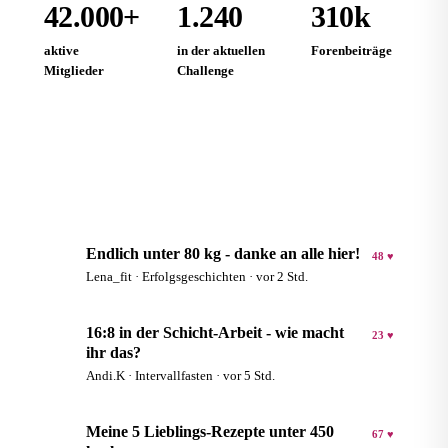
42.000+
1.240
310k
aktive
in der aktuellen
Forenbeiträge
Mitglieder
Challenge
Community entdecken
Endlich unter 80 kg - danke an alle hier!
48 ♥
L
Lena_fit · Erfolgsgeschichten · vor 2 Std.
16:8 in der Schicht-Arbeit - wie macht
23 ♥
A
ihr das?
Andi.K · Intervallfasten · vor 5 Std.
Meine 5 Lieblings-Rezepte unter 450
67 ♥
S