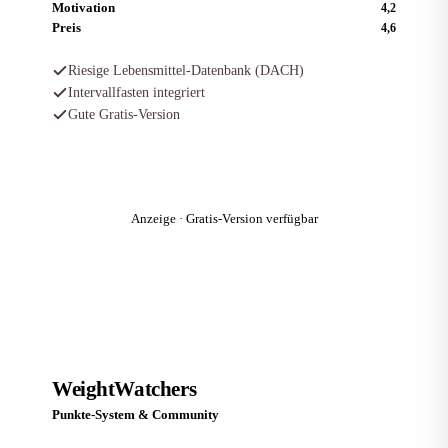
Motivation
4,2
Preis
4,6
Riesige Lebensmittel-Datenbank (DACH)
Intervallfasten integriert
Gute Gratis-Version
Zum Anbieter
Anzeige · Gratis-Version verfügbar
Platz 3
W
WeightWatchers
Punkte-System & Community