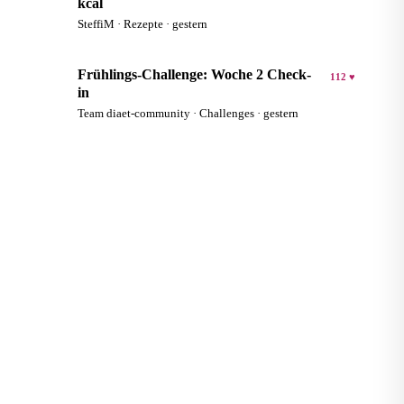
kcal
SteffiM · Rezepte · gestern
Frühlings-Challenge: Woche 2 Check-
112 ♥
D
in
Team diaet-community · Challenges · gestern
KOSTENLOSER RECHNER
Wie viele Kalorien