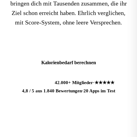
bringen dich mit Tausenden zusammen, die ihr
Ziel schon erreicht haben. Ehrlich verglichen,
mit Score-System, ohne leere Versprechen.
Beste Apps 2026 ansehen
Kalorienbedarf berechnen
42.000+
Mitglieder
·
★★★★★
L
M
S
A
+
4,8 / 5 aus 1.840 Bewertungen
·
20 Apps im Test
Dein Fortschritt
−6,4 kg