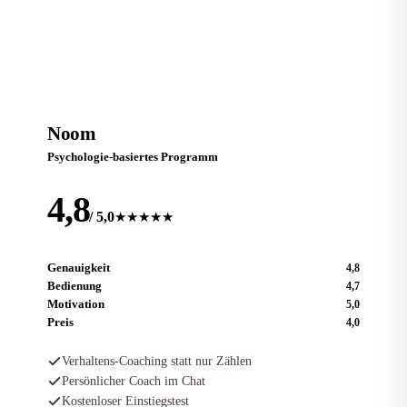
Testsieger
N
Noom
Psychologie-basiertes Programm
4,8
/ 5,0
★★★★★
Genauigkeit
4,8
Bedienung
4,7
Motivation
5,0
Preis
4,0
Verhaltens-Coaching statt nur Zählen
Persönlicher Coach im Chat
Kostenloser Einstiegstest